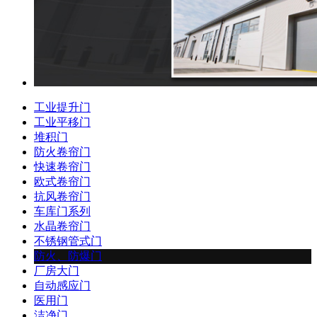
工业提升门
工业平移门
堆积门
防火卷帘门
快速卷帘门
欧式卷帘门
抗风卷帘门
车库门系列
水晶卷帘门
不锈钢管式门
防火、防爆门
厂房大门
自动感应门
医用门
洁净门