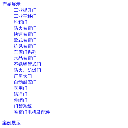
产品展示
工业提升门
工业平移门
堆积门
防火卷帘门
快速卷帘门
欧式卷帘门
抗风卷帘门
车库门系列
水晶卷帘门
不锈钢管式门
防火、防爆门
厂房大门
自动感应门
医用门
洁净门
伸缩门
门禁系统
卷帘门电机及配件
案例展示