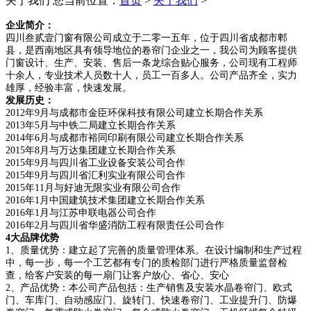
关于我们
您当前位置：
首页
>
关于我们
>
企业简介：
四川叁贰壹门窗有限公司成立于二零一五年，位于四川省成都市郫
县，是西南地区具有领导地位的卷帘门企业之一，我公司为顾客提供
门窗设计、生产、安装、售后一条龙综合贴心服务，公司现有工程师
十余人，专业技术人员数十人，员工一百多人。公司产品齐全，实力
雄厚，经验丰富，快速发展。
发展历史：
2012年9月与成都市金臣环保科技有限公司建立长期合作关系
2013年5月与中铁二局建立长期合作关系
2014年6月与成都市裕同印刷有限公司建立长期合作关系
2015年8月与万达集团建立长期合作关系
2015年9月与四川省工业设备安装公司合作
2015年9月与四川省汇利实业有限公司合作
2015年11月与好迪无限实业有限公司合作
2016年1月中国建筑技术集团建立长期合作关系
2016年1月与江苏申联电器公司合作
2016年2月与四川省华盛消防工程有限责任公司合作
4大品牌优势
1、质量优势：建立起了完善的质量管理体系。在设计编制和生产过程
中，每一步，每一个工艺都有专门的质检部门进行严格质量监督检
查，给客户安装的每一扇门让客户放心、省心、安心
2、产品优势：本公司产品包括：生产销售及安装水晶卷帘门、欧式
门、车库门、自动感应门、旋转门、快速卷帘门、工业提升门、防爆