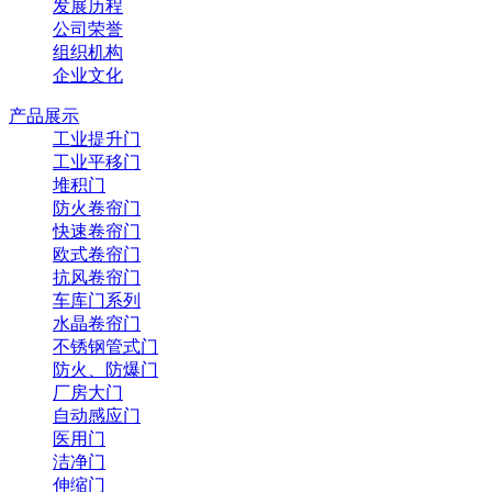
发展历程
公司荣誉
组织机构
企业文化
产品展示
工业提升门
工业平移门
堆积门
防火卷帘门
快速卷帘门
欧式卷帘门
抗风卷帘门
车库门系列
水晶卷帘门
不锈钢管式门
防火、防爆门
厂房大门
自动感应门
医用门
洁净门
伸缩门