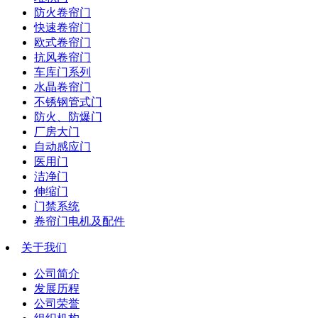
防火卷帘门
快速卷帘门
欧式卷帘门
抗风卷帘门
车库门系列
水晶卷帘门
不锈钢管式门
防火、防爆门
厂房大门
自动感应门
医用门
洁净门
伸缩门
门禁系统
卷帘门电机及配件
关于我们
公司简介
发展历程
公司荣誉